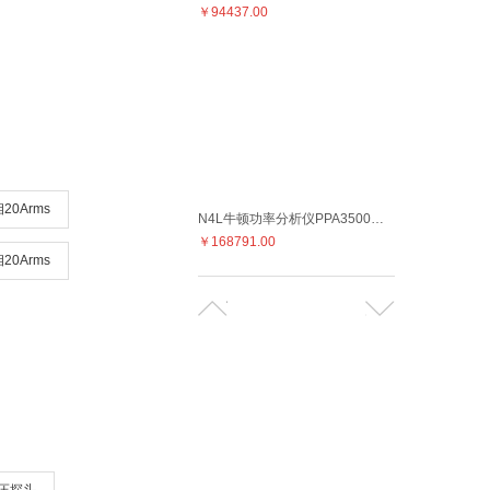
￥94437.00
20Arms
N4L牛顿功率分析仪PPA3500系列频率带宽DC-10mHzto1MHz
￥168791.00
20Arms
完全替代横河WT300 牛顿N4L功率分析仪PPA510频率带宽DC 10mHz-500kHz
￥34197.00