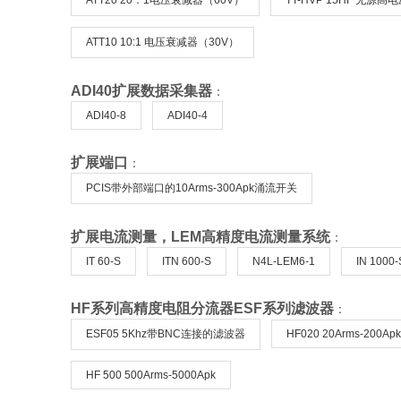
ATT20 20：1电压衰减器（60V）
TT-HVP 15HF 无源高
ATT10 10:1 电压衰减器（30V）
ADI40扩展数据采集器
：
ADI40-8
ADI40-4
扩展端口
：
PCIS带外部端口的10Arms-300Apk涌流开关
扩展电流测量，LEM高精度电流测量系统
：
IT 60-S
ITN 600-S
N4L-LEM6-1
IN 1000-
HF系列高精度电阻分流器ESF系列滤波器
：
ESF05 5Khz带BNC连接的滤波器
HF020 20Arms-200Apk
HF 500 500Arms-5000Apk