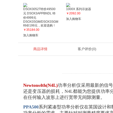
DSOX3052T特价49500
1000X 系列示波器
元 DSOX3APPBNDL 特
￥2092.00
价4999元
加入购物车
DSOX3SGM/DSOX3SGM
特价199元，欢迎选购！
￥35184.00
加入购物车
商品详情
客户评价
(0)
Newtons4th(N4L)
功率分析仪采用最新的信
还是变压器的损耗，N4L都能为您提供功率
在任何输入波形上进行宽带无间隙测量。
PPA500
系列紧凑型功率分析仪在英国设计和