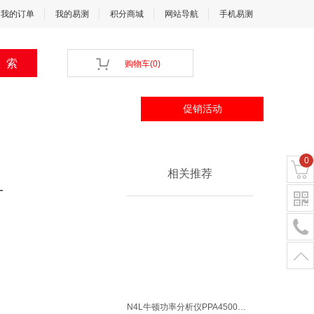
我的订单
我的易测
积分商城
网站导航
手机易测
购物车
(
0
)
促销活动
0
相关推荐
-
N4L牛顿功率分析仪PPA4500系列频率带宽DC-10mHzto2MHz